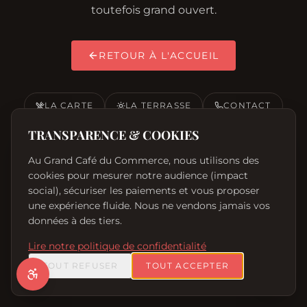
toutefois grand ouvert.
RETOUR À L'ACCUEIL
ACCESSIBILITÉ
Réinitialiser
LA CARTE
LA TERRASSE
CONTACT
TAILLE DU TEXTE
TRANSPARENCE & COOKIES
0
Au Grand Café du Commerce, nous utilisons des
cookies pour mesurer notre audience (impact
CONTRASTE ÉLEVÉ
social), sécuriser les paiements et vous proposer
une expérience fluide. Nous ne vendons jamais vos
POLICE OPENDYSLEXIC
données à des tiers.
SOULIGNER LES LIENS
Lire notre politique de confidentialité
TOUT REFUSER
TOUT ACCEPTER