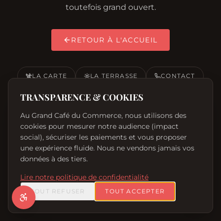
toutefois grand ouvert.
RETOUR À L'ACCUEIL
ACCESSIBILITÉ
Réinitialiser
LA CARTE
LA TERRASSE
CONTACT
TAILLE DU TEXTE
TRANSPARENCE & COOKIES
0
Au Grand Café du Commerce, nous utilisons des
cookies pour mesurer notre audience (impact
CONTRASTE ÉLEVÉ
social), sécuriser les paiements et vous proposer
une expérience fluide. Nous ne vendons jamais vos
POLICE OPENDYSLEXIC
données à des tiers.
SOULIGNER LES LIENS
Lire notre politique de confidentialité
TOUT REFUSER
TOUT ACCEPTER